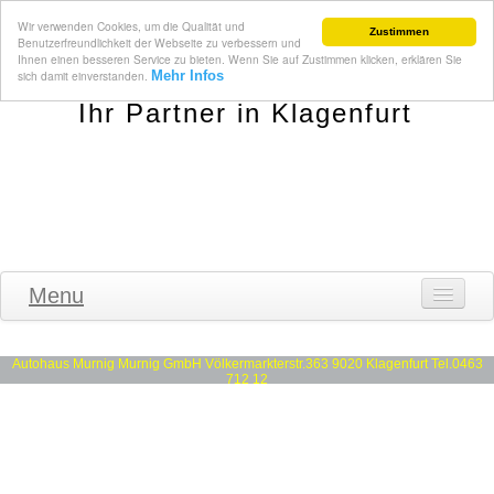
Wir verwenden Cookies, um die Qualität und
Zustimmen
Benutzerfreundlichkeit der Webseite zu verbessern und
Ihnen einen besseren Service zu bieten. Wenn Sie auf Zustimmen klicken, erklären Sie
sich damit einverstanden.
Mehr Infos
AUTOHAUS MURNIG GMBH
Ihr Partner in Klagenfurt
Menu
Home
Autohaus Murnig Murnig GmbH Völkermarkterstr.363 9020 Klagenfurt Tel.0463
Über uns
712 12
Team
Werkstatt